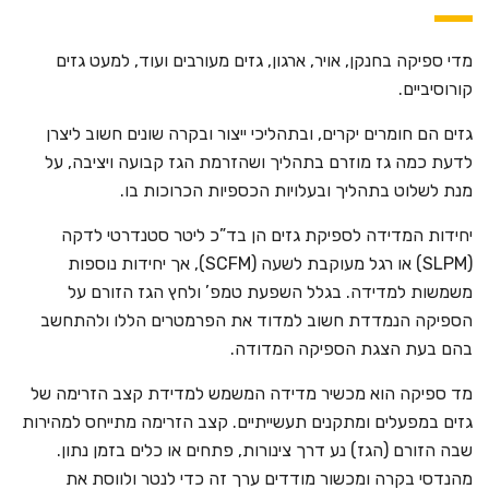
מדי ספיקה בחנקן, אויר, ארגון, גזים מעורבים ועוד, למעט גזים
קורוסיביים.
גזים הם חומרים יקרים, ובתהליכי ייצור ובקרה שונים חשוב ליצרן
לדעת כמה גז מוזרם בתהליך ושהזרמת הגז קבועה ויציבה, על
מנת לשלוט בתהליך ובעלויות הכספיות הכרוכות בו.
יחידות המדידה לספיקת גזים הן בד”כ ליטר סטנדרטי לדקה
(SLPM) או רגל מעוקבת לשעה (SCFM), אך יחידות נוספות
משמשות למדידה. בגלל השפעת טמפ’ ולחץ הגז הזורם על
הספיקה הנמדדת חשוב למדוד את הפרמטרים הללו ולהתחשב
בהם בעת הצגת הספיקה המדודה.
מד ספיקה הוא מכשיר מדידה המשמש למדידת קצב הזרימה של
גזים במפעלים ומתקנים תעשייתיים. קצב הזרימה מתייחס למהירות
שבה הזורם (הגז) נע דרך צינורות, פתחים או כלים בזמן נתון.
מהנדסי בקרה ומכשור מודדים ערך זה כדי לנטר ולווסת את