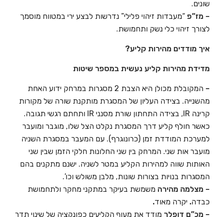
שונים.
– מז”פ
“מעבדות זיהוי פלילי” נדרשות לבצע ירי במטווח מוסמך
לצורך זיהוי כלי נשק ותחמושת.
איך מודדים מהירות קליע?
מדידת מהירות קליע נעשית במספר שיטות
–
המקובלת מכולן היא הצבת 2 מסגרות במרחק ידוע האחת
מהשנייה. בצידה העליון של המסגרת מותקנת שורה של מקורות
קרינה IR, בצידה התחתון שורת מסנני IR ותחתם רגשי תגובה.
כאשר חולף קליע דרך המסגרת נקלט הצל שלו, מוגבר ומועבר
למערכת המודדת זמן (כרונוגרף). עם המעבר במסגרת השניה
מועבר אות שני. המרחק בין שני החלונות חלקי הזמן שבין שני
האותות שווה למהירות הקליע במטר לשניה. ישנם מתקנים בהם
המסגרות בנויות בצורות שונות, מלבן משולש וכו’.
–
מצלמה מהירה
משמשת בעיקר במתקני מחקר ולתחמושת
כבדה
.
יקרה מאוד
.
–
מכ”ם דופלר
מודד את מעוף הקליעים כפונקציה של שינוי תדר