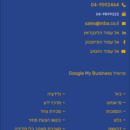
04-9592464
04-9899222
sales@mba.co.il
אל עמוד הלינקדאין
אל עמוד הפייסבוק
אל עמוד היוטיוב
פרופיל Google My Business
כיול
ולידציה
מי אנחנו
מרכז ידע
הסמכות
מכירת ציוד
בלוג
בקשו הצעת מחיר
דרושים
מערכת מעקב כלי מדידה